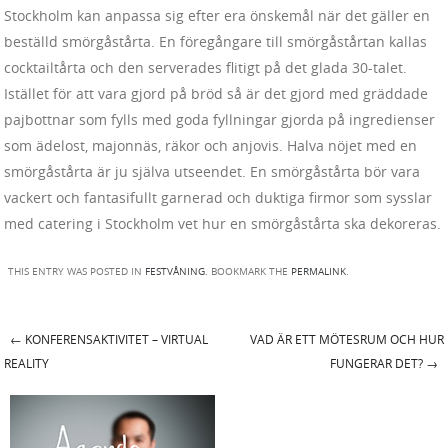
Stockholm kan anpassa sig efter era önskemål när det gäller en
beställd smörgåstårta. En föregångare till smörgåstårtan kallas
cocktailtårta och den serverades flitigt på det glada 30-talet.
Istället för att vara gjord på bröd så är det gjord med gräddade
pajbottnar som fylls med goda fyllningar gjorda på ingredienser
som ädelost, majonnäs, räkor och anjovis. Halva nöjet med en
smörgåstårta är ju själva utseendet. En smörgåstårta bör vara
vackert och fantasifullt garnerad och duktiga firmor som sysslar
med catering i Stockholm vet hur en smörgåstårta ska dekoreras.
THIS ENTRY WAS POSTED IN
FESTVÅNING
. BOOKMARK THE
PERMALINK
.
←
KONFERENSAKTIVITET – VIRTUAL
VAD ÄR ETT MÖTESRUM OCH HUR
Post navigation
REALITY
FUNGERAR DET?
→