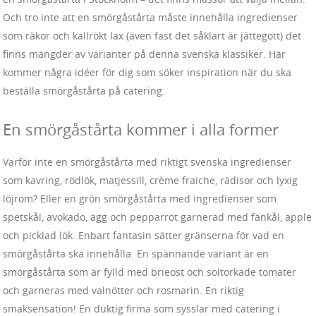
Och tro inte att en smörgåstårta måste innehålla ingredienser
som räkor och kallrökt lax (även fast det såklart är jättegott) det
finns mängder av varianter på denna svenska klassiker. Här
kommer några idéer för dig som söker inspiration när du ska
beställa smörgåstårta på catering.
En smörgåstårta kommer i alla former
Varför inte en smörgåstårta med riktigt svenska ingredienser
som kavring, rödlök, matjessill, crème fraiche, rädisor och lyxig
löjrom? Eller en grön smörgåstårta med ingredienser som
spetskål, avokado, ägg och pepparrot garnerad med fänkål, äpple
och picklad lök. Enbart fantasin sätter gränserna för vad en
smörgåstårta ska innehålla. En spännande variant är en
smörgåstårta som är fylld med brieost och soltorkade tomater
och garneras med valnötter och rosmarin. En riktig
smaksensation! En duktig firma som sysslar med catering i