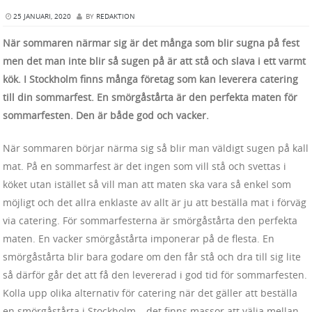
25 JANUARI, 2020
BY
REDAKTION
När sommaren närmar sig är det många som blir sugna på fest
men det man inte blir så sugen på är att stå och slava i ett varmt
kök. I Stockholm finns många företag som kan leverera catering
till din sommarfest. En smörgåstårta är den perfekta maten för
sommarfesten. Den är både god och vacker.
När sommaren börjar närma sig så blir man väldigt sugen på kall
mat. På en sommarfest är det ingen som vill stå och svettas i
köket utan istället så vill man att maten ska vara så enkel som
möjligt och det allra enklaste av allt är ju att beställa mat i förväg
via catering. För sommarfesterna är smörgåstårta den perfekta
maten. En vacker smörgåstårta imponerar på de flesta. En
smörgåstårta blir bara godare om den får stå och dra till sig lite
så därför går det att få den levererad i god tid för sommarfesten.
Kolla upp olika alternativ för catering när det gäller att beställa
en smörgåstårta i Stockholm – det finns massor att välja mellan.