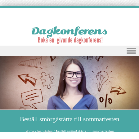
Skip to content
Beställ smörgåstårta till sommarfesten
Home
/
festvåning
/
Beställ smörgåstårta till sommarfesten